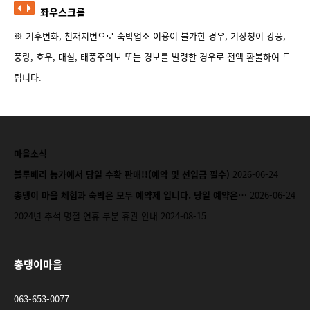
좌우스크롤
※ 기후변화, 천재지변으로 숙박업소 이용이 불가한 경우, 기상청이 강풍,
풍랑, 호우, 대설, 태풍주의보 또는 경보를 발령한 경우로 전액 환불하여 드
립니다.
마을소식
블루베리 농가에서 당일 수확 판매!!(예약 및 선입금 필수)
2026-06-24
총댕이 마을 체험과 숙박은 모두 예약제 입니다. 당일 예약은…
2026-06-24
2024년 추석 명절 연휴 부분 휴관 안내
2024-08-15
총댕이마을
063-653-0077