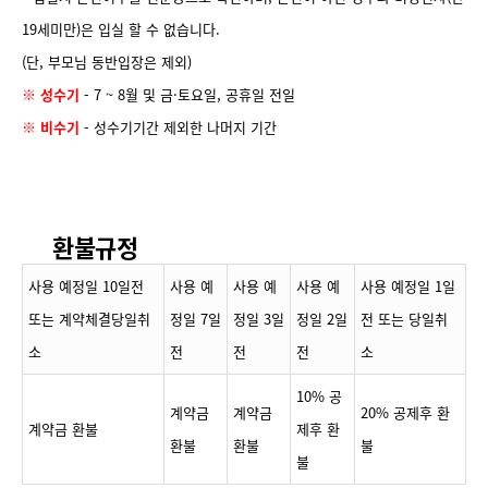
19세미만)은 입실 할 수 없습니다.
(단, 부모님 동반입장은 제외)
※ 성수기
- 7 ~ 8월 및 금·토요일, 공휴일 전일
※ 비수기
- 성수기기간 제외한 나머지 기간
환불규정
사용 예정일 10일전
사용 예
사용 예
사용 예
사용 예정일 1일
또는 계약체결당일취
정일 7일
정일 3일
정일 2일
전 또는 당일취
소
전
전
전
소
10% 공
계약금
계약금
20% 공제후 환
계약금 환불
제후 환
환불
환불
불
불