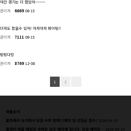
야간 경기는 더 잼있어~~~~~
관리자
6669
08-15
더위도 참을수 있어! 아자아자 화이팅!!
관리자
7111
08-15
탕탕다방
관리자
8769
12-08
1
2
마을소식
블루베리 농가에서 당일 수확 판매!!(예약 및 선입금 필수)
2026-06-24
총댕이 마을 체험과 숙박은 모두 예약제 입니다. 당일 예약은…
2026-06-24