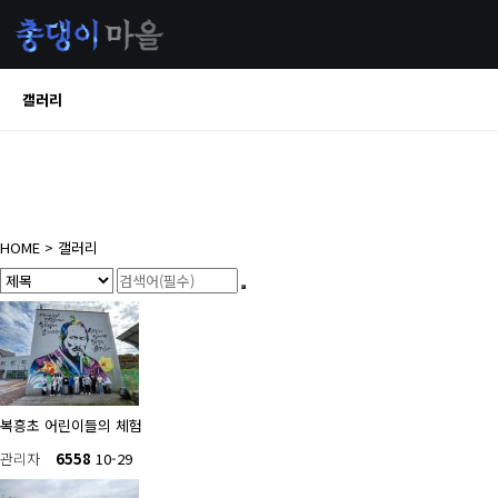
갤러리
HOME
> 갤러리
복흥초 어린이들의 체험
관리자
6558
10-29